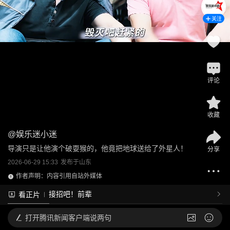
关注
评论
收藏
@
娱乐迷小迷
导演只是让他演个破耍猴的，他竟把地球送给了外星人！
分享
2026-06-29 15:33
发布于
山东
作者声明：内容引用自站外媒体
接招吧！前辈
看正片
打开
腾讯新闻客户端说两句