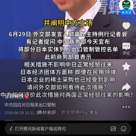
关注
2
评论
1
5
@
青蜂侠
中方回应对日相关出口管制
2026-06-29 15:31
发布于
北京
打开
腾讯新闻客户端说两句