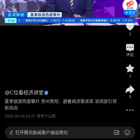
关注
1
评论
1
@
C位看经济讲堂
5
夏季旅游热度攀升 贵州贵阳：避暑纳凉需求高 溶洞游引领
新风向
2026-06-29 15:27
发布于
山西
打开
腾讯新闻客户端说两句