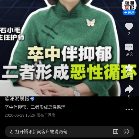
关注
2
评论
收藏
6
@
潇湘晨报
卒中伴抑郁，二者形成恶性循环
2026-06-29 15:26
发布于
湖南
打开
腾讯新闻客户端说两句