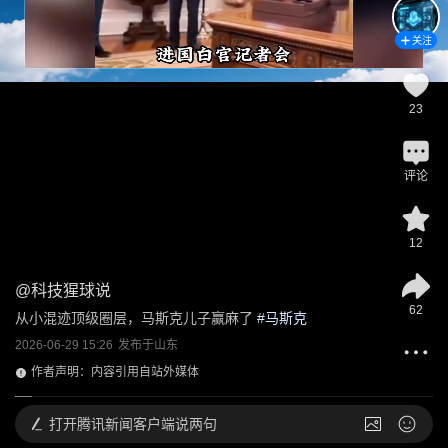
关注
23
评论
12
@
科技猩球说
62
从小混迹顶级圈层，马斯克儿子赢麻了
 #
马斯克
2026-06-29 15:26
发布于
山东
作者声明：内容引用自站外媒体
打开
腾讯新闻客户端说两句