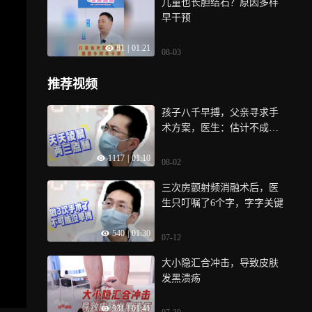
儿童也长胆结石？原因多样
早干预
81
|
01:21
08-03
推荐视频
孩子八千早搏，父亲寻求手
术方案，医生：估计不成功
做它干嘛！
1117
|
01:10
08-02
三次房颤射频消融术后，医
生只叮嘱了6个字，字字关键
540
|
01:30
07-12
大小隐汇合冲击，导致皮肤
发黑溃疡
331
|
01:41