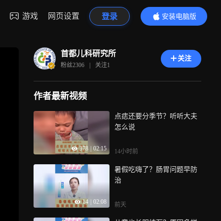
游戏
网页设置
登录
安装电脑版
内容更精彩
首都儿科研究所
关注
粉丝
2306
|
关注
1
作者最新视频
点痣还要分季节？听听大夫
怎么说
378
|
02:15
14小时前
暑假吃嗨了？肠胃问题早防
治
14
|
02:08
前天