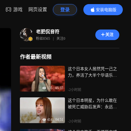
游戏
网页设置
登录
安装电脑版
内容更精彩
老肥侃音符
关注
粉丝
8565
|
关注
0
作者最新视频
这个日本女人居然凭一己之
力，养活了大半个华语乐
坛：中岛美雪
135
|
05:37
-2小时前
这个日本明星，为什么敢在
被死亡威胁后发声：永远支
持一个中国
414
|
04:51
-2小时前