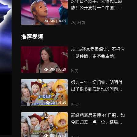
这个日本歌手，无惧死亡威
胁！公开支持一个中国：美
依礼芽
146
|
04:05
-2小时前
推荐视频
Jennie谈恋爱很保守，不相信
一见钟情，更不会主动！
506
|
00:29
昨天
努力三年一切归零，明明付
出了很多到底是谁的问题？
到底谁的意见更重要
16
|
01:20
07-24
巅峰期断层屠榜 44 日冠，如
今回归差一点一位，结局满
是可惜
400
|
02:03