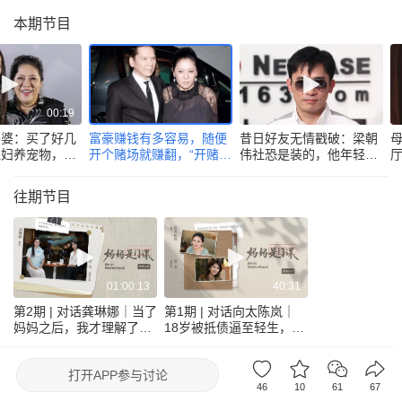
本期节目
00:19
00:23
婆婆：买了好几
富豪赚钱有多容易，随便
昔日好友无情戳破：梁朝
媳妇养宠物，从
开个赌场就赚翻，“开赌场
伟社恐是装的，他年轻时
辈教育
哪有赔钱的？
根本不这样！
往期节目
01:00:13
40:31
第2期 | 对话龚琳娜｜当了
第1期 | 对话向太陈岚｜
妈妈之后，我才理解了我
18岁被抵债逼至轻生，跨
的妈妈
过生死，我迎来全新命运
腾讯新闻出品节目
去眼界频道看更多
打开
APP参与讨论
46
10
61
67