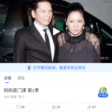
00:13
打开腾讯新闻，看更多热点资讯
详情
评论
妈妈是门课 第1季
关注
4447
热度
简介
46
10
67