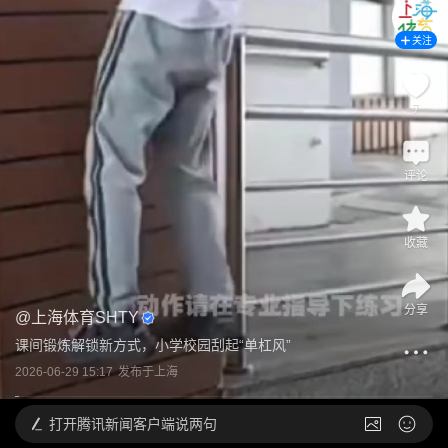
关注
7
评论
收藏
分享
@
上海体育SHTY
课间锻炼解锁新方式，小学校园刮起“单杠风”
2026-06-29 15:17
发布于
上海
打开
腾讯新闻客户端说两句