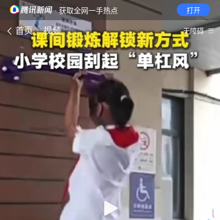
· 获取全网一手热点
打开
首页
视频
无障碍