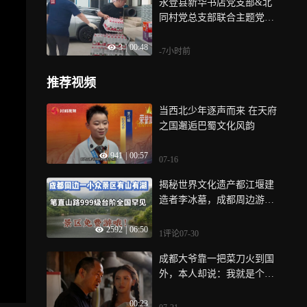
永登县新华书店党支部&北
同村党总支部联合主题党日
帮扶活动
3
|
00:48
-7小时前
推荐视频
当西北少年逐声而来 在天府
之国邂逅巴蜀文化风韵
941
|
00:57
07-16
揭秘世界文化遗产都江堰建
造者李冰墓，成都周边游登
山观湖好地方
2592
|
06:50
1评论
07-30
成都大爷靠一把菜刀火到国
外，本人却说：我就是个打
铁的
00:23