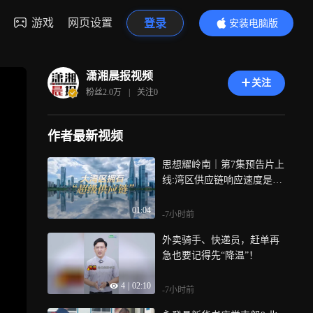
游戏
网页设置
登录
安装电脑版
内容更精彩
潇湘晨报视频
关注
粉丝
2.0万
|
关注
0
作者最新视频
思想耀岭南｜第7集预告片上
线:湾区供应链响应速度是硅
谷30倍
01:04
-7小时前
外卖骑手、快递员，赶单再
急也要记得先“降温”！
4
|
02:10
-7小时前