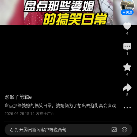
关注
4
1
4
5
@
猴子剪辑e
盘点那些婆媳的搞笑日常，婆媳俩为了想出去逛街真会演戏
2026-06-29 15:14
发布于
广西
打开
腾讯新闻客户端说两句