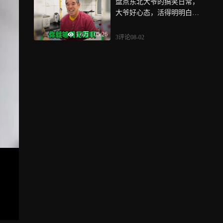
盘点东北大爷的搞笑日常，
大爷好心态，活得明明白白
的
1.6万
|
05:26
3评论
08-02