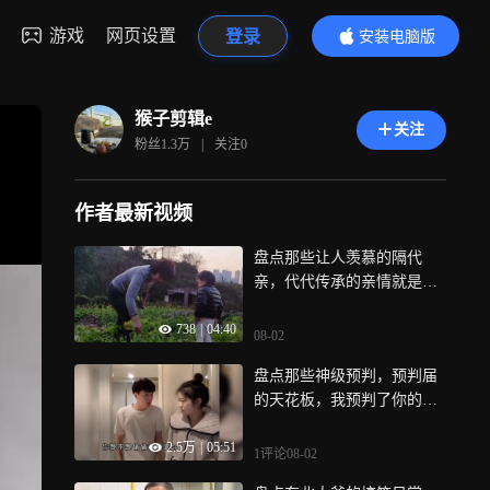
游戏
网页设置
登录
安装电脑版
内容更精彩
猴子剪辑e
关注
粉丝
1.3万
|
关注
0
作者最新视频
盘点那些让人羡慕的隔代
亲，代代传承的亲情就是那
么神奇
738
|
04:40
08-02
盘点那些神级预判，预判届
的天花板，我预判了你的预
判
2.5万
|
05:51
1评论
08-02