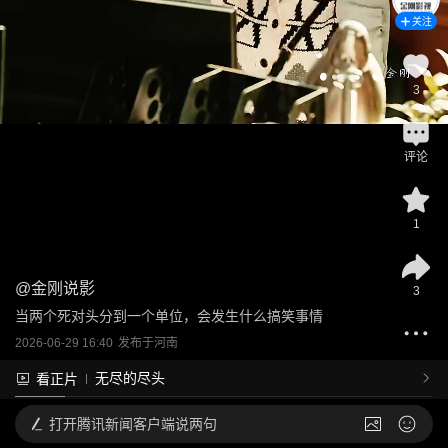
关注
3
评论
1
@
金刚说影
3
当两个死对头分到一个单位，会发生什么搞笑事情
2026-06-29 16:40
发布于
河南
无尽的尽头
看正片
打开
腾讯新闻客户端说两句