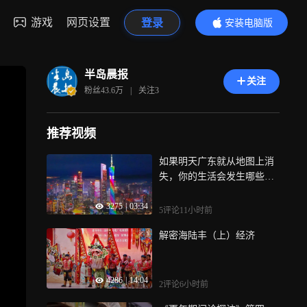
游戏
网页设置
登录
安装电脑版
内容更精彩
半岛晨报
关注
粉丝
43.6万
|
关注
3
推荐视频
如果明天广东就从地图上消
失，你的生活会发生哪些变
化？
3275
|
03:34
5评论
11小时前
解密海陆丰（上）经济
4286
|
14:04
2评论
6小时前