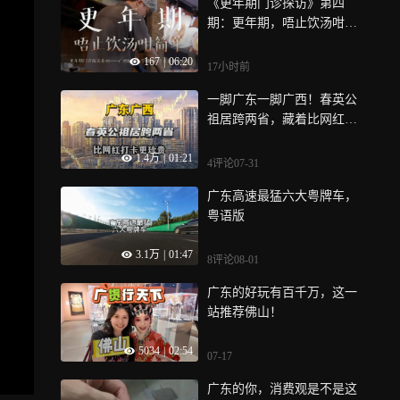
《更年期门诊探访》第四
期：更年期，唔止饮汤咁简
单，本期我们走进广州市妇
167
|
06:20
女儿童医疗中心更年期专科
17小时前
门诊，对话何耀娟主任，“饭
一脚广东一脚广西！春英公
前一碗汤，胜过良药方”，在
祖居跨两省，藏着比网红打
老广心中，汤料不只是食
卡更珍贵的两广情
材，也是一种熟悉的调理方
1.4万
|
01:21
式，但面对更年期失眠、心
4评论
07-31
烦、潮热等症状，一碗汤还
广东高速最猛六大粤牌车，
能解决问题吗？本期视频，
粤语版
何主任讲解更年期不止调
理，更是全程、多维度的健
3.1万
|
01:47
康管理
8评论
08-01
广东的好玩有百千万，这一
站推荐佛山！
5034
|
02:54
07-17
广东的你，消费观是不是这