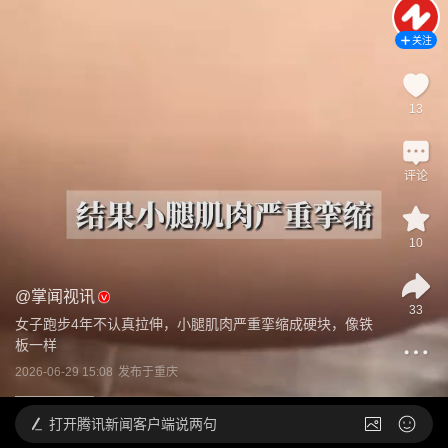
关注
13
评论
10
@
掌闻视讯
33
女子跑步4年不认真拉伸，小腿肌肉严重挛缩成硬块，像铁
板一样
2026-06-29 15:08
发布于
重庆
打开
腾讯新闻客户端说两句