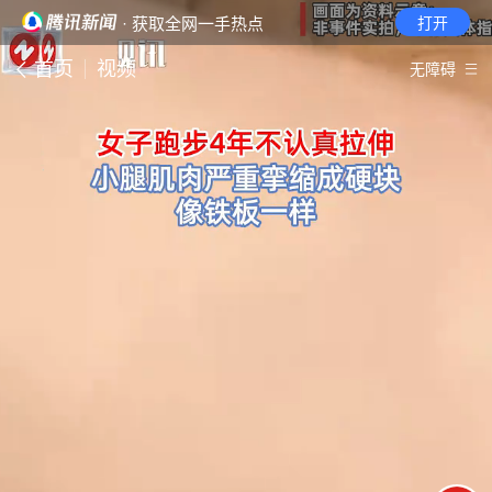
· 获取全网一手热点
打开
首页
视频
无障碍