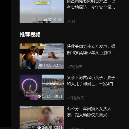
南昌两滩七湾明日开放，记
者实地探访，今年安全保障
再升级
37
|
01:19
07-24
推荐视频
获救美国男孩公开发声，感
谢16岁英雄少年从巨浪中救
回他的生命
1.0万
|
02:46
6评论
前天
父亲下河救起小儿子，妻子
和大儿子却溺亡，一家4口游
玩时酿悲剧
15.1万
|
00:31
80评论
昨天
七公分！车闸插入女孩大
腿，距大动脉仅几毫米，救
援惊心动魄 | 纪录片
24.0万
|
03:11