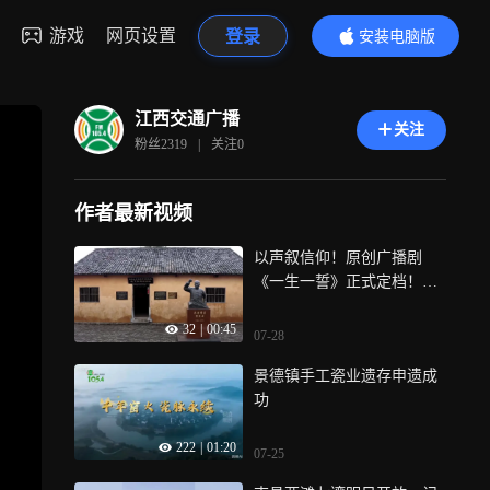
游戏
网页设置
登录
安装电脑版
内容更精彩
江西交通广播
关注
粉丝
2319
|
关注
0
作者最新视频
以声叙信仰！原创广播剧
《一生一誓》正式定档！将
于 8月1日至3日，在中央广
32
|
00:45
播电视总台中国之声《记录
07-28
中国》栏目首播
景德镇手工瓷业遗存申遗成
功
222
|
01:20
07-25