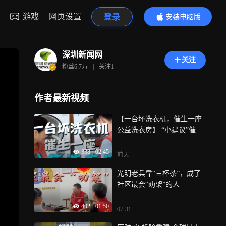
游戏
网页设置
登录
安装电脑版
内容更精彩
深圳新闻网
关注
粉丝
6.7万
|
关注
1
作者最新视频
【一台坏洗衣机，催生一座
公益洗衣房】 “小建议”催生
“大民生”！一间公益洗衣房
338
|
02:45
背后的基层治理“真功夫”
前天
光明老兵靠“三杯茶”，成了
社区最会“劝架”的人
402
|
01:50
07-31