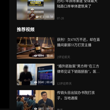
历时7年拆除重建 全球最大
陆路口岸单体建筑来了
414
|
01:59
07-28
推荐视频
获刑！欠478万不还，却在直
播间豪掷33万打赏主播
4214
|
00:46
2评论
前天
“婚外胚胎案”男方称“在三方
律师见证下销毁胚胎”，医
院：去问他们本人，跟医院
8040
|
00:46
没关系
12评论
昨天
传销头目出狱办书院打孩
子，当地通报
1895
|
00:33