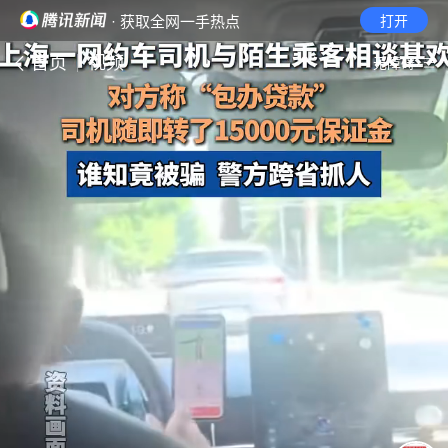
· 获取全网一手热点
打开
首页
视频
无障碍