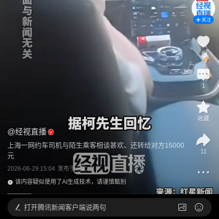
关注
6
1
收藏
@
经视直播
上海一网约车司机与陌生乘客相谈甚欢、还转给对方15000
11
元
2026-06-29 15:04
发布于
湖北
该内容疑似使用了AI生成技术，请谨慎甄别
打开
腾讯新闻客户端说两句