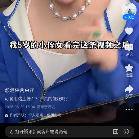
关注
评论
收藏
@
测评两朵花
分享
可食用粘土糖？？？真的能吃吗？
2026-06-29 15:04
发布于
湖北
作者声明：个人观点，仅供参考
打开
腾讯新闻客户端说两句