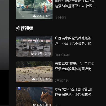
惊险！拉萨一轮胎在马路高
速滚动险撞环卫工人 社区：
货车轮胎脱落 无人员受伤
7528
|
00:20
-6小时前
推荐视频
广西洪水致鸵鸟养殖场被
淹，不会飞也不会游，硕大
鸵鸟如何在洪水中漂浮前进
14.0万
|
01:48
38评论
07-09
云南真有“花果山”，三百多
只滇金丝猴集体地面迁徙
2.2万
|
00:27
2评论
07-14
珍稀“猞猁”首现白马雪山！
巴美保护地再添旗舰物种
1327
|
00:41