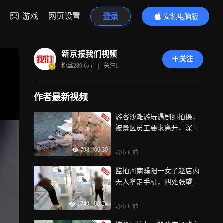
游戏
网页设置
登录
安装电脑版
内容更精彩
新京报我们视频
关注
粉丝
289.6万
|
关注
1
作者最新视频
游客沙滩游玩遇剧组拍摄，
被景区员工要求离开，深圳
一度假区回应
798
|
00:30
-6小时前
监拍河南濮阳一女子趁店内
无人拿走手机，四处张望后
揣裤兜离开，警方已立案
1749
|
00:24
-6小时前