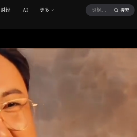
财经
AI
更多
炎枫解说
搜索