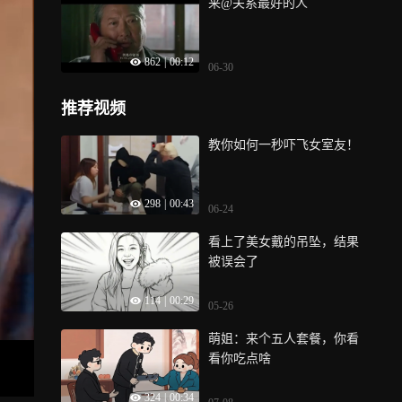
来@关系最好的人
862
|
00:12
06-30
推荐视频
教你如何一秒吓飞女室友！
298
|
00:43
06-24
看上了美女戴的吊坠，结果
被误会了
114
|
00:29
05-26
萌姐：来个五人套餐，你看
看你吃点啥
324
|
00:34