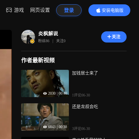
游戏
网页设置
登录
安装电脑版
内容更精彩
炎枫解说
关注
粉丝
86
|
关注
0
作者最新视频
加钱居士来了
2030
|
00:40
1评论
06-30
还是龙叔会吃
6843
|
00:38
3评论
06-30