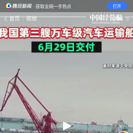
· 获取全网一手热点
打开
首页
视频
无障碍