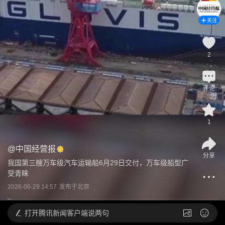
关注
2
评论
1
@
中国经营报
分享
我国第三艘万车级汽车运输船6月29日交付，万车级船型广
受青睐
2026-06-29 14:57
发布于
北京
打开
腾讯新闻客户端说两句