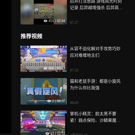
后羿打法思路 游戏高光时刻
记录 后羿越塔强杀 后羿高能
操作 王者高光时刻细节操作
451
|
02:44
07-27
推荐视频
从容不迫化解对手攻势巧妙
应对难缠地主们
866
|
03:37
07-22
猫和老鼠手游：都是小旋风
为什么你比我强
2
|
00:37
08-03
掌机小精灵：脸太黑不要
紧！弱点保险、沙鳞果魔改
Y神来超神
12
|
12:51