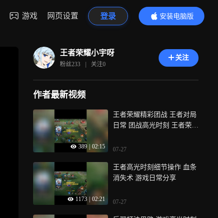
游戏
网页设置
登录
安装电脑版
内容更精彩
王者荣耀小宇呀
关注
粉丝
233
|
关注
0
作者最新视频
王者荣耀精彩团战 王者对局
日常 团战高光时刻 王者荣耀
团战收割 后羿高能操作
389
|
02:15
07-27
王者高光时刻细节操作 血条
消失术 游戏日常分享
1173
|
02:21
07-27