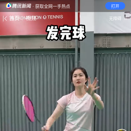
· 获取全网一手热点
打开
首页
视频
无障碍