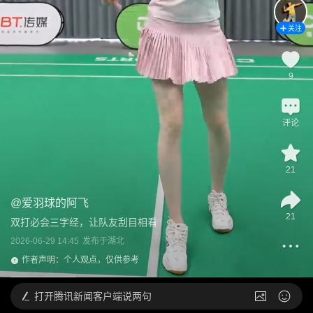
关注
9
评论
21
@
爱羽球的阿飞
21
双打必会三字经，让队友刮目相看
2026-06-29 14:45
发布于
湖北
作者声明：个人观点，仅供参考
打开
腾讯新闻客户端说两句