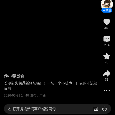
关注
349
214
43
@
小羲觅食i
33
长沙街头偶遇新疆切糕！！一切一个不吱声！！真的汗流浃
背啦
2026-06-29 14:40
发布于
广西
打开
腾讯新闻客户端说两句