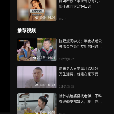
陈妍希放下事业专心育儿，
终于赢回大众好口碑
1609
|
01:00
05-13
推荐视频
陈建斌问李艾：半夜被老公
亲醒会咋办？艾姐的回答全
场爆笑丨妻子
20.5万
|
03:04
12评论
05-26
原来男人只要每月给媳妇百
万生活费，就能在家享受帝
王般的待遇！
1282
|
03:43
2评论
05-25
徐梦桃给婆婆找老伴，不料
婆婆60岁都嫌大，桃：你还
想找小伙？丨姐姐当家
4069
|
02:59