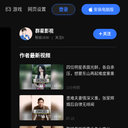
游戏
网页设置
登录
安装电脑版
内容更精彩
群星影视
关注
粉丝
1830
|
关注
0
作者最新视频
四位明星表面光鲜，各自承
压，想要东山再起难度重重
2032
|
01:01
12小时前
患难夫妻情深义重，张家辉
婚后自律无绯闻
627
|
01:01
07-22