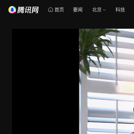
首页
要闻
北京
科技