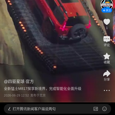
关注
1
评论
收藏
分享
@
四驱星球-官方
全新猛士M817探享新境界，完成智能化全面升级
2026-06-29 12:52
发布于
北京
打开
腾讯新闻客户端说两句