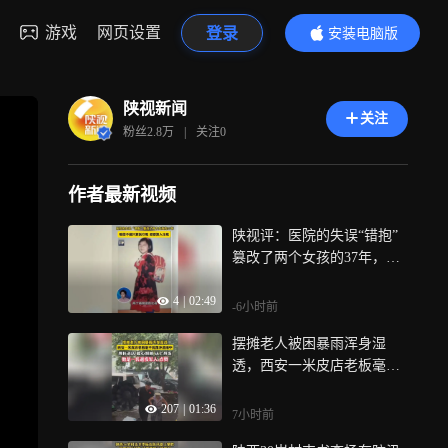
游戏
网页设置
登录
安装电脑版
内容更精彩
陕视新闻
关注
粉丝
2.8万
|
关注
0
作者最新视频
陕视评：医院的失误“错抱”
篡改了两个女孩的37年，赔
偿不能只算医疗账 更要算人
4
|
02:49
生账
-6小时前
摆摊老人被困暴雨浑身湿
透，西安一米皮店老板毫不
犹豫冲进雨中，将老人搀扶
207
|
01:36
进店，暖心照顾送上热饭，
7小时前
他是一名退役军人 点赞！