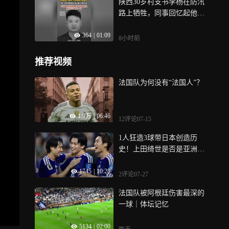
陕西30岁村支书李杨在防汛
路上牺牲，同事回忆起他，
几度难掩心痛落泪，“我只希
364
|
01:09
望他能活着，能出现奇迹”
8小时前
推荐视频
法国队为何没有“法国人”？
1.9万
|
06:46
12评论
07-15
1人狂造3球带日本创造历
史！上田绮世是否是亚洲现
役最强前锋？ ｜ 竞者
1745
|
10:28
2评论
07-27
法国队被阿根廷伤害最深的
一球｜体坛记忆
5134
|
02:00