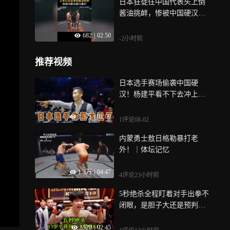
日本狂徒往中国代表头上倒
酱油挑衅，惨被中国硬汉暴
打！｜体坛记忆
682
|
02:50
-2小时前
推荐视频
日本选手赛场偷袭中国硬
汉！杨建平看不下去冲上擂
台一打二｜体坛记忆
1.3万
|
01:09
1评论
08-02
内蒙勇士敖日格勒暴打老
外！｜体坛记忆
1.3万
|
04:47
4评论
23小时前
5秒绝杀全程盯着对手出拳不
闭眼，是胆子大还是预判拉
满？
3520
|
02:45