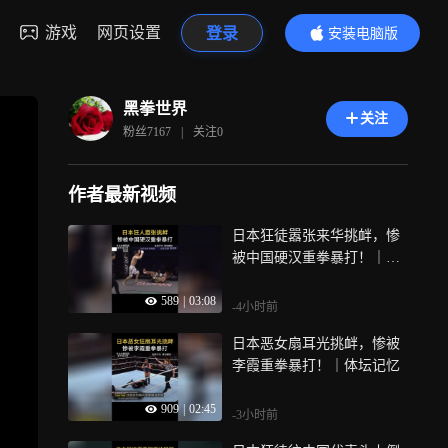
游戏
网页设置
登录
安装电脑版
内容更精彩
黑拳世界
关注
粉丝
7167
|
关注
0
作者最新视频
日本狂徒嚣张来华挑衅，惨
被中国硬汉重拳暴打！｜体
坛记忆
589
|
03:08
-4小时前
日本恶女扇耳光挑衅，惨被
李霞重拳暴打！｜体坛记忆
909
|
02:45
-3小时前