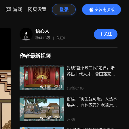
游戏
网页设置
登录
安装电脑版
内容更精彩
悟心人
关注
粉丝
1.3万
|
关注
0
作者最新视频
打破“盛不过三代”定律，培
养出十代人才，曾国藩家训
句句真经
1162
|
02:11
1评论
07-06
俗语：“虎生犹可近，人熟不
堪亲”，有何深意？老祖宗道
出了原委
2065
|
02:33
07-06