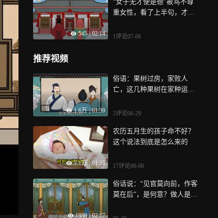
“女子无才便是德”被骂不尊
重女性，看了上半句，才知
古人有多牛
545
|
02:14
1评论
07-06
推荐视频
俗语：果树过房，家败人
亡，这几种果树在家种运气
会走下坡路
1.6万
|
01:39
2评论
06-29
农历五月生的孩子命不好？
这个说法到底是怎么来的
7.1万
|
01:35
17评论
06-06
俗话说：“见官莫向前，作客
莫在后”，是何意？做人是一
门大学问
1880
|
02:17