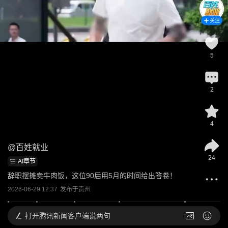
关注
5
2
4
@
百姓就业
24
AI章节
辞职摆摊卖牛肉饭，这位90后用5月的时间给出答卷！
2026-06-29 12:37
发布于
贵州
打开
腾讯新闻客户端说两句