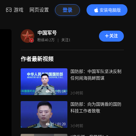
游戏
网页设置
登录
安装电脑版
内容更精彩
中国军号
关注
粉丝
40.2万
|
关注
1
作者最新视频
国防部：中国军队坚决反制
任何闹海挑衅图谋
93
|
01:14
2小时前
国防部：向为国铸盾的国防
科技工作者致敬
21
|
01:20
3小时前