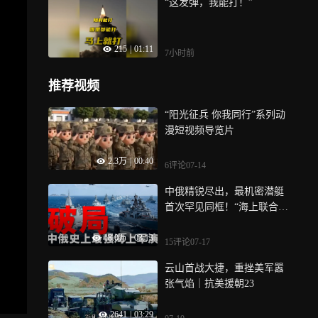
“这发弹，我能打！”
215
|
01:11
7小时前
推荐视频
“阳光征兵 你我同行”系列动
漫短视频导览片
2.3万
|
00:40
6评论
07-14
中俄精锐尽出，最机密潜艇
首次罕见同框！“海上联合-2
026”军演释放了哪些致命信
18.0万
|
03:13
号？
15评论
07-17
云山首战大捷，重挫美军嚣
张气焰｜抗美援朝23
2641
|
03:29