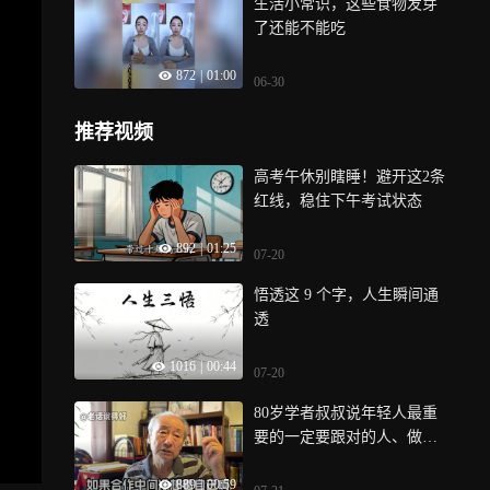
生活小常识，这些食物发芽
了还能不能吃
872
|
01:00
06-30
推荐视频
高考午休别瞎睡！避开这2条
红线，稳住下午考试状态
892
|
01:25
07-20
悟透这 9 个字，人生瞬间通
透
1016
|
00:44
07-20
80岁学者叔叔说年轻人最重
要的一定要跟对的人、做对
的事，用畅销书《纳瓦尔宝
889
|
00:59
典》里的经典名言来说