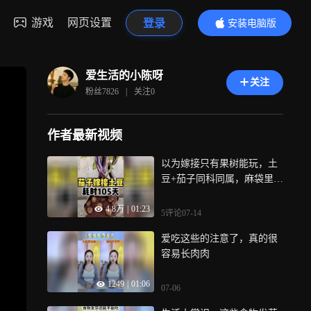
游戏
网页设置
登录
安装电脑版
内容更精彩
爱生活的小陈呀
关注
粉丝
7826
|
关注
0
作者最新视频
以为嫁接只有果树能玩，土
豆+茄子同科同属，麻袋里塞
营养土就能试
4.8万
|
01:23
5评论
07-14
爱吃这些的注意了，真的很
容易长肉肉
1249
|
01:06
07-06