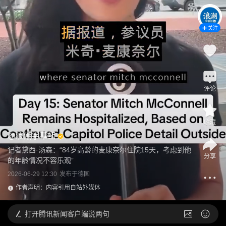
关注
评论
收藏
@
浪潮字幕组
记者黛西·汤森：“84岁高龄的麦康奈尔住院15天，考虑到他
分享
的年龄情况不容乐观”
2026-06-29 12:30
发布于
德国
作者声明：内容引用自站外媒体
打开
腾讯新闻客户端说两句