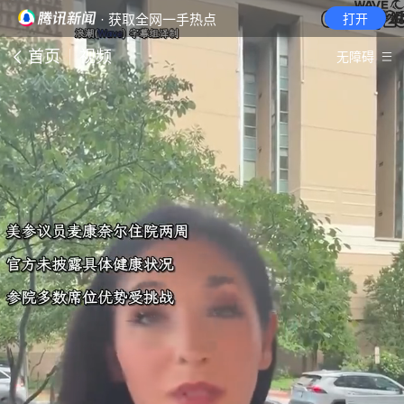
· 获取全网一手热点
打开
首页
视频
无障碍