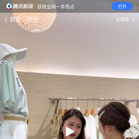
· 获取全网一手热点
打开
首页
视频
无障碍