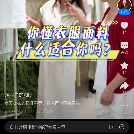
关注
14
评论
14
26
@
时尚的Ally
夏天穿衣的标准答案，看完再也不会买错
2026-07-02 18:00
发布于
吉林
打开
腾讯新闻客户端说两句