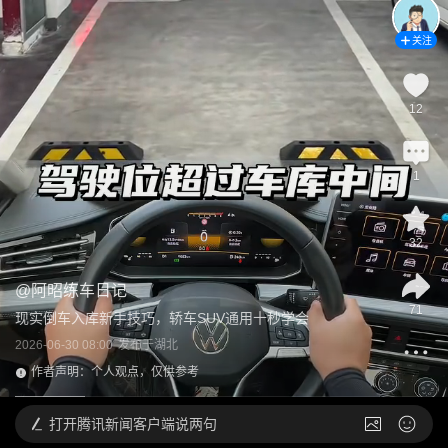
关注
12
1
32
@
阿昭练车日记
71
现实倒车入库新手技巧，轿车SUV通用十秒学会
2026-06-30 08:00
发布于
湖北
作者声明：个人观点，仅供参考
打开
腾讯新闻客户端说两句