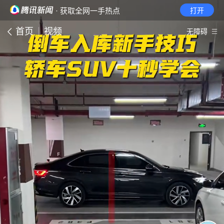
· 获取全网一手热点
打开
首页
视频
无障碍