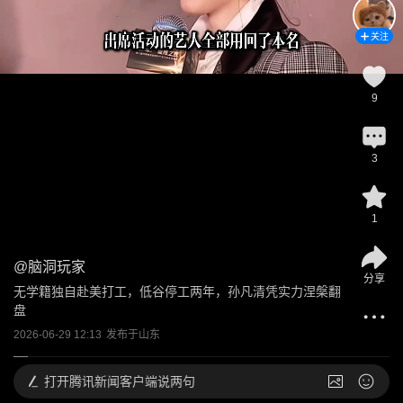
关注
9
3
1
@
脑洞玩家
分享
无学籍独自赴美打工，低谷停工两年，孙凡清凭实力涅槃翻
盘
2026-06-29 12:13
发布于
山东
打开
腾讯新闻客户端说两句