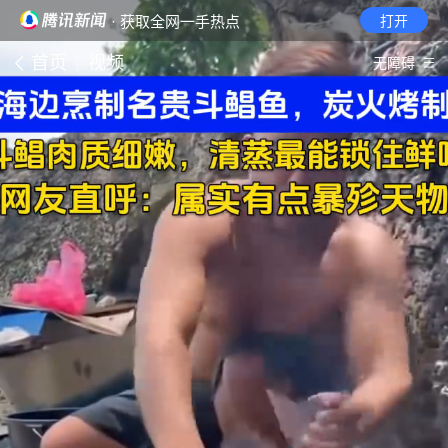
· 获取全网一手热点
打开
首页
视频
无障碍