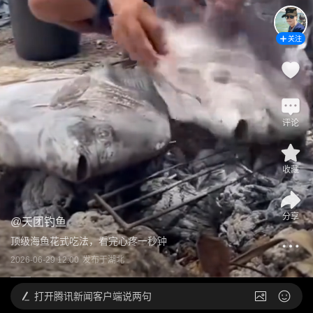
关注
评论
收藏
分享
@
天团钓鱼
顶级海鱼花式吃法，看完心疼一秒钟
2026-06-29 12:00
发布于
湖北
打开
腾讯新闻客户端说两句