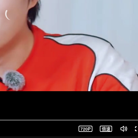
720P
倍速