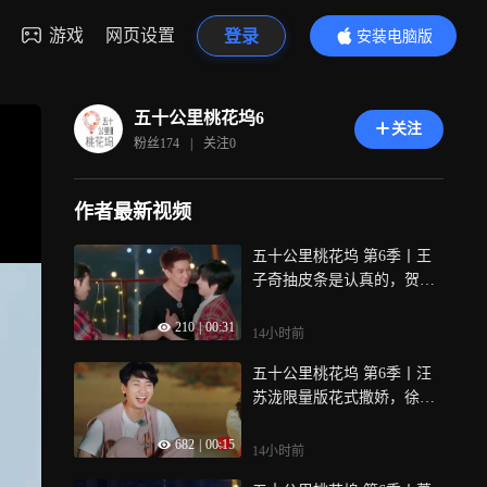
游戏
网页设置
登录
安装电脑版
内容更精彩
五十公里桃花坞6
关注
粉丝
174
|
关注
0
作者最新视频
五十公里桃花坞 第6季丨王
子奇抽皮条是认真的，贺峻
霖滋哇乱叫
210
|
00:31
14小时前
五十公里桃花坞 第6季丨汪
苏泷限量版花式撒娇，徐志
胜小辣直呼受不了
682
|
00:15
14小时前