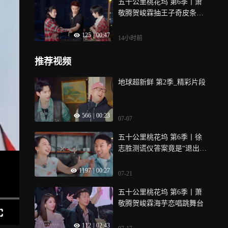
五十公里桃花坞 第6季丨萧
敬腾贺峻霖抽王子奇皮条，
有仇当场就报了
125
|
00:47
14小时前
推荐视频
地球超新鲜 第2季_精彩片段
566
|
00:23
07-07
五十公里桃花坞 第6季丨徐
志胜测谎仪答案竟是“退出”6
50
1197
|
00:27
07-21
五十公里桃花坞 第6季丨萧
敬腾贺峻霖海芋恋唱跳舞台
112
|
02:43