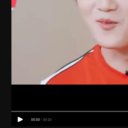
00:00
/
00:20