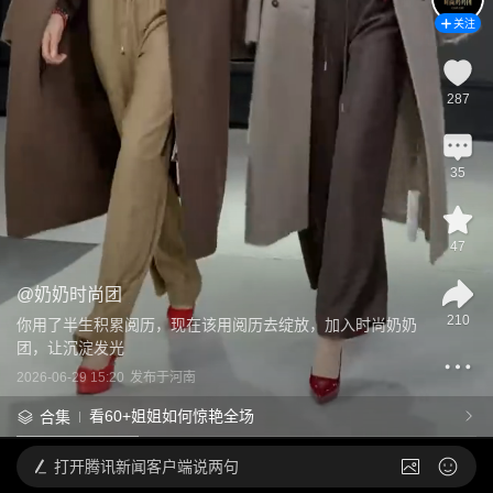
关注
287
35
47
@
奶奶时尚团
210
你用了半生积累阅历，现在该用阅历去绽放，加入时尚奶奶
团，让沉淀发光
2026-06-29 15:20
发布于
河南
看60+姐姐如何惊艳全场
合集
打开
腾讯新闻客户端说两句