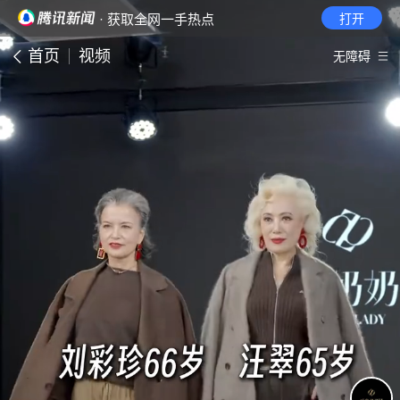
· 获取全网一手热点
打开
首页
视频
无障碍