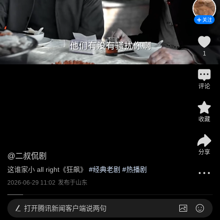
关注
1
评论
收藏
分享
@
二叔侃剧
这谁家小 all right《狂飙》
 #
经典老剧
 #
热播剧
2026-06-29 11:02
发布于
山东
打开
腾讯新闻客户端说两句