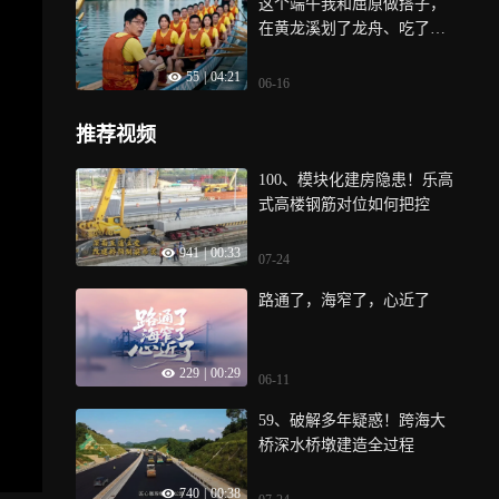
这个端午我和屈原做搭子，
在黄龙溪划了龙舟、吃了粽
子、焦皮肘子还有豆花
55
|
04:21
饭......
06-16
推荐视频
100、模块化建房隐患！乐高
式高楼钢筋对位如何把控
941
|
00:33
07-24
路通了，海窄了，心近了
229
|
00:29
06-11
59、破解多年疑惑！跨海大
桥深水桥墩建造全过程
740
|
00:38