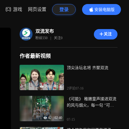
游戏
网页设置
登录
安装电脑版
内容更精彩
双流发布
关注
粉丝
550
|
关注
0
作者最新视频
顶尖泳坛名将 齐聚双流
2991
|
01:46
2评论
07-16
《可能》 稚嫩童声揉进双流
的风与烟火，每一句 “可
能”，都是写给这座城的温柔
42
|
02:40
情书
07-15