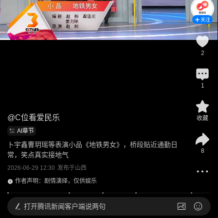
关注
2
1
@
C位看爱民乐
收藏
AI章节
卜宇鑫曹玥瑶等表演小品《地铁男女》，桥段贴近通勤日
8
常，笑点真实接地气
2026-06-29 12:30
发布于
山西
作者声明：剧情演绎，仅供娱乐
打开
腾讯新闻客户端说两句