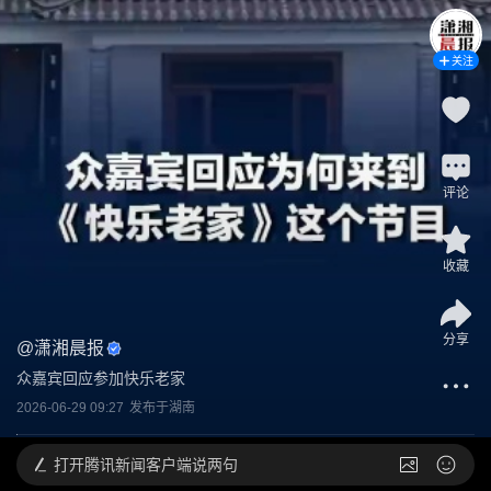
关注
评论
收藏
分享
@
潇湘晨报
众嘉宾回应参加快乐老家
2026-06-29 09:27
发布于
湖南
打开
腾讯新闻客户端说两句