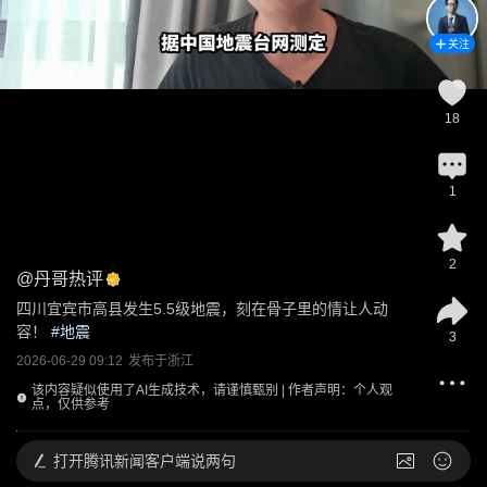
关注
18
1
2
@
丹哥热评
四川宜宾市高县发生5.5级地震，刻在骨子里的情让人动
容！
 #
地震
3
2026-06-29 09:12
发布于
浙江
该内容疑似使用了AI生成技术，请谨慎甄别 | 作者声明：个人观
点，仅供参考
打开
腾讯新闻客户端说两句