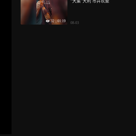
“大集”大利 市井欢聚
32
|
01:19
08-03