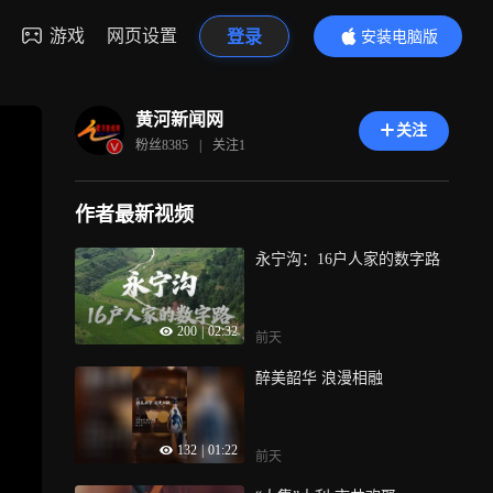
游戏
网页设置
登录
安装电脑版
内容更精彩
黄河新闻网
关注
粉丝
8385
|
关注
1
作者最新视频
永宁沟：16户人家的数字路
200
|
02:32
前天
醉美韶华 浪漫相融
132
|
01:22
前天