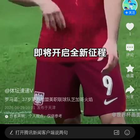
关注
1
评论
收藏
@
体坛速递V
分享
罗马诺：37岁莱万加盟美职联球队芝加哥火焰
2026-06-29 09:01
发布于
天津
作者声明：个人观点，仅供参考
打开
腾讯新闻客户端说两句