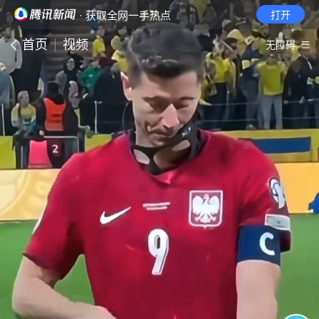
· 获取全网一手热点
打开
首页
视频
无障碍