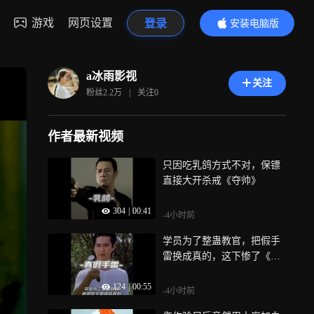
游戏
网页设置
登录
安装电脑版
内容更精彩
a冰雨影视
关注
粉丝
2.2万
|
关注
0
作者最新视频
只因吃乳鸽方式不对，保镖
直接大开杀戒《夺帅》
304
|
00:41
-4小时前
学员为了整蛊教官，把假手
雷换成真的，这下惨了《A
计划》
124
|
00:55
-4小时前