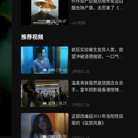
仵作验尸后竟然用木炭加白
醋去除尸臭，太厉害了《赶
尸先生》
10
|
00:47
-4小时前
推荐视频
疯狂实验催生变异人类，欲
望冲破道德枷锁，一口气看
完重口影片《兽性新人类》
1486
|
11:42
1评论
07-29
温柔表妹竟然是烧腊店女杀
手，童年阴影级香港惊悚
片！《天诛地灭》
3278
|
18:21
1评论
07-29
这部改编自2011年洛阳性奴
案的《监禁风暴》
2000
|
15:59