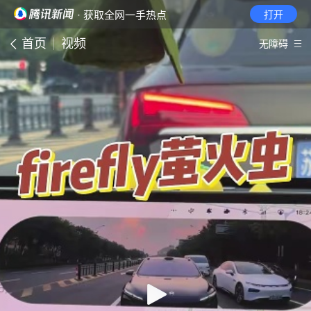
· 获取全网一手热点
打开
首页
视频
无障碍