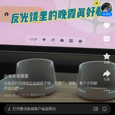
关注
评论
收藏
@
电车吴建豪
分享
小虫子的流媒体后视镜真不错，范围广，清晰，看个夕阳都
不成问题
2026-06-29 08:13
发布于
江苏
打开
腾讯新闻客户端说两句